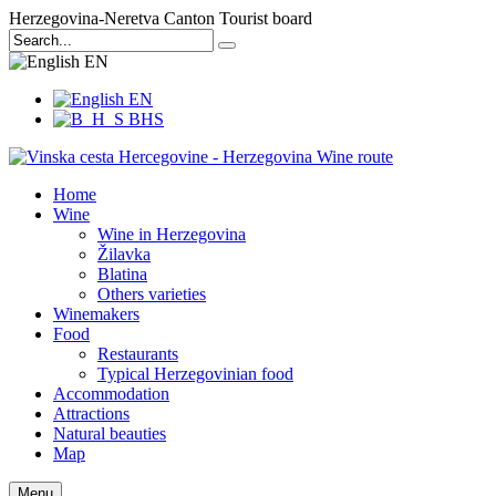
Herzegovina-Neretva Canton Tourist board
EN
EN
BHS
Home
Wine
Wine in Herzegovina
Žilavka
Blatina
Others varieties
Winemakers
Food
Restaurants
Typical Herzegovinian food
Accommodation
Attractions
Natural beauties
Map
Menu