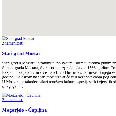
Znamenitosti
Stari grad Mostar
Stari grad u Mostaru je zanimljiv po svojim uskim uličicama punim živ
Simbol grada Mostara, Stari most je izgrađen davne 1566. godine. To j
Raspon luka je 28,7 m a visina 21m od ljetne razine rijeke. S njega 
godine. Dolaskom na Stari most uživat će te u nezaboravnom pogledu n
U Mostaru se također nalazi mnoštvo kulturno-povijesnih i vjerskih o
sinagoga itd.
Znamenitosti
Mogorjelo - Čapljina