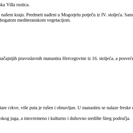
ka Villa rustica.
 našem kraju. Predmeti nađeni u Mogorjelu potječu iz IV. stoljeća. Sam
nu bogatom mediteranskom vegetacijom.
načajnijih pravoslavnih manastira Hercegovine iz 16. stoljeća, a posve
stare crkve, više puta je rušen i obnavljan. U manastiru se nalaze fre
nskog juga, a istovremeno i kulturno i duhovno središte šireg područja.