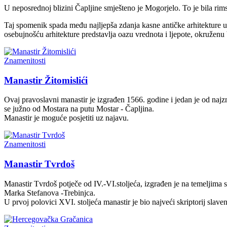
U neposrednoj blizini Čapljine smješteno je Mogorjelo. To je bila rims
Taj spomenik spada među najljepša zdanja kasne antičke arhitekture u
osebujnošću arhitekture predstavlja oazu vrednota i ljepote, okruže
Znamenitosti
Manastir Žitomislići
Ovaj pravoslavni manastir je izgrađen 1566. godine i jedan je od najz
se južno od Mostara na putu Mostar - Čapljina.
Manastir je moguće posjetiti uz najavu.
Znamenitosti
Manastir Tvrdoš
Manastir Tvrdoš potječe od IV.-VI.stoljeća, izgrađen je na temeljima 
Marka Stefanova -Trebinjca.
U prvoj polovici XVI. stoljeća manastir je bio najveći skriptorij slave