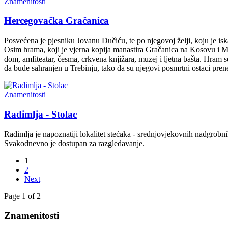
Znamenitosti
Hercegovačka Gračanica
Posvećena je pjesniku Jovanu Dučiću, te po njegovoj želji, koju je i
Osim hrama, koji je vjerna kopija manastira Gračanica na Kosovu i Me
dom, amfiteatar, česma, crkvena knjižara, muzej i ljetna bašta. Hram se
da bude sahranjen u Trebinju, tako da su njegovi posmrtni ostaci pr
Znamenitosti
Radimlja - Stolac
Radimlja je napoznatiji lokalitet stećaka - srednjovjekovnih nadgrobni
Svakodnevno je dostupan za razgledavanje.
1
2
Next
Page 1 of 2
Znamenitosti