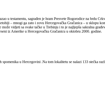
skazao u testamentu, sagrađen je hram Presvete Bogorodice na brdu Crkv
tohiji – mnogi ga zato i zovu Hercegovačka Gračanica – u sklopu kompl
 može vidjeti sa svake tačke u Trebinju i to je najljepša sakralna građev
eneseni iz Amerike u Hercegovačku Gračanicu u oktobru 2000. godine.
h spomenika u Hercegovini .Na tom lokalitetu se nalazi 133 stećka različ