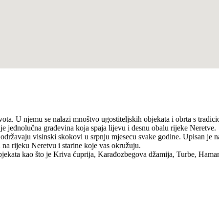
ota. U njemu se nalazi mnoštvo ugostiteljskih objekata i obrta s tradi
e jednolučna građevina koja spaja lijevu i desnu obalu rijeke Neretve.
se održavaju visinski skokovi u srpnju mjesecu svake godine. Upisan j
a rijeku Neretvu i starine koje vas okružuju.
bjekata kao što je Kriva ćuprija, Karađozbegova džamija, Turbe, Hamam