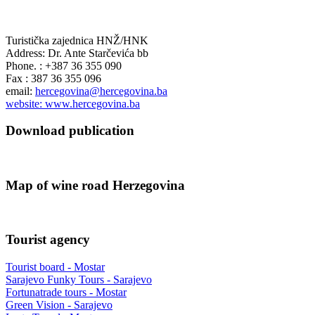
Turistička zajednica HNŽ/HNK
Address: Dr. Ante Starčevića bb
Phone. : +387 36 355 090
Fax : 387 36 355 096
email:
hercegovina@hercegovina.ba
website: www.hercegovina.ba
Download publication
Map of wine road Herzegovina
Tourist agency
Tourist board - Mostar
Sarajevo Funky Tours - Sarajevo
Fortunatrade tours - Mostar
Green Vision - Sarajevo