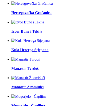
Hercegovačka Gračanica
Izvor Bune i Tekija
Kula Hercega Stjepana
Manastir Tvrdoš
Manastir Žitomislići
Mogorjelo - Čapljina