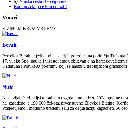
by
Vinska cesta Hercegovine
Budi prvi koji će komentirati!
Vinari
S VINOM KROZ VRIJEME
Berak
Porodica Berak je jedna od najstarijih porodica na području Trebinja.
17. vijeku.Spoj nauke i višestoljetnog obitavanja na hercegovačkom 
Kadaruna i Plavke.U podrumu koji se nalazi u trebinjskom gradskom n
Nuić
Nastavljajući obiteljsku tradiciju uzgoja vinove loze 2004. godine n
ha, zasađeno je 190 000 čokota, prvenstveno Žilavke i Blatine. Koriš
Posjedujemo i moderno uređenu salu za degustaciju kapaciteta 50 oso