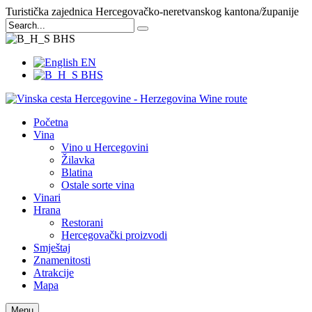
Turistička zajednica Hercegovačko-neretvanskog kantona/županije
BHS
EN
BHS
Početna
Vina
Vino u Hercegovini
Žilavka
Blatina
Ostale sorte vina
Vinari
Hrana
Restorani
Hercegovački proizvodi
Smještaj
Znamenitosti
Atrakcije
Mapa
Menu