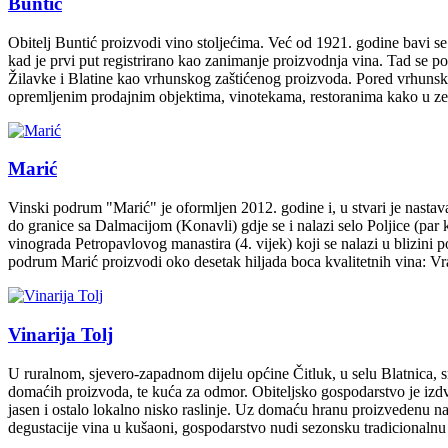
Buntić
Obitelj Buntić proizvodi vino stoljećima. Već od 1921. godine bavi s
kad je prvi put registrirano kao zanimanje proizvodnja vina. Tad se p
Žilavke i Blatine kao vrhunskog zaštićenog proizvoda. Pored vrhunsk
opremljenim prodajnim objektima, vinotekama, restoranima kako u ze
Marić
Vinski podrum "Marić" je oformljen 2012. godine i, u stvari je nastav
do granice sa Dalmacijom (Konavli) gdje se i nalazi selo Poljice (pa
vinograda Petropavlovog manastira (4. vijek) koji se nalazi u blizini
podrum Marić proizvodi oko desetak hiljada boca kvalitetnih vina:
Vinarija Tolj
U ruralnom, sjevero-zapadnom dijelu općine Čitluk, u selu Blatnica, s
domaćih proizvoda, te kuća za odmor. Obiteljsko gospodarstvo je izdv
jasen i ostalo lokalno nisko raslinje. Uz domaću hranu proizvedenu na
degustacije vina u kušaoni, gospodarstvo nudi sezonsku tradicionalnu