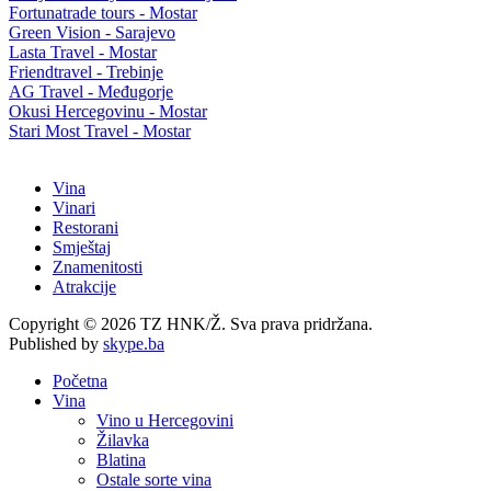
Fortunatrade tours - Mostar
Green Vision - Sarajevo
Lasta Travel - Mostar
Friendtravel - Trebinje
AG Travel - Međugorje
Okusi Hercegovinu - Mostar
Stari Most Travel - Mostar
Vina
Vinari
Restorani
Smještaj
Znamenitosti
Atrakcije
Copyright © 2026 TZ HNK/Ž. Sva prava pridržana.
Published by
skype.ba
Početna
Vina
Vino u Hercegovini
Žilavka
Blatina
Ostale sorte vina