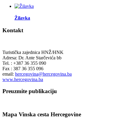
Žilavka
Kontakt
Turistička zajednica HNŽ/HNK
Adresa: Dr. Ante Starčevića bb
Tel. : +387 36 355 090
Fax : 387 36 355 096
email:
hercegovina@hercegovina.ba
www.hercegovina.ba
Preuzmite publikaciju
Mapa Vinska cesta Hercegovine