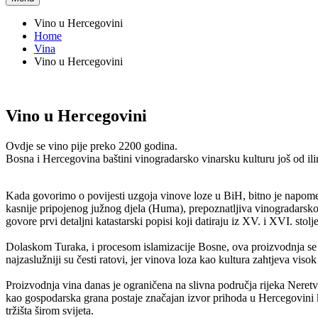
Vino u Hercegovini
Home
Vina
Vino u Hercegovini
Vino u Hercegovini
Ovdje se vino pije preko 2200 godina.
Bosna i Hercegovina baštini vinogradarsko vinarsku kulturu još od ili
Kada govorimo o povijesti uzgoja vinove loze u BiH, bitno je napome
kasnije pripojenog južnog djela (Huma), prepoznatljiva vinogradarsko
govore prvi detaljni katastarski popisi koji datiraju iz XV. i XVI. stolj
Dolaskom Turaka, i procesom islamizacije Bosne, ova proizvodnja se u 
najzaslužniji su česti ratovi, jer vinova loza kao kultura zahtjeva vis
Proizvodnja vina danas je ograničena na slivna područja rijeka Neretv
kao gospodarska grana postaje značajan izvor prihoda u Hercegovini k
tržišta širom svijeta.