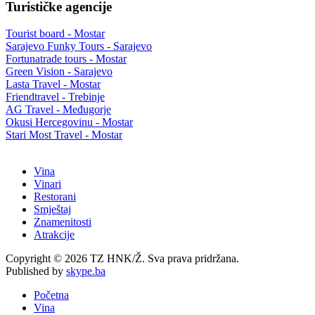
Turističke agencije
Tourist board - Mostar
Sarajevo Funky Tours - Sarajevo
Fortunatrade tours - Mostar
Green Vision - Sarajevo
Lasta Travel - Mostar
Friendtravel - Trebinje
AG Travel - Međugorje
Okusi Hercegovinu - Mostar
Stari Most Travel - Mostar
Vina
Vinari
Restorani
Smještaj
Znamenitosti
Atrakcije
Copyright © 2026 TZ HNK/Ž. Sva prava pridržana.
Published by
skype.ba
Početna
Vina