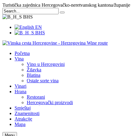
Turistička zajednica Hercegovačko-neretvanskog kantona/županije
BHS
EN
BHS
Početna
Vina
Vino u Hercegovini
Žilavka
Blatina
Ostale sorte vina
Vinari
Hrana
Restorani
Hercegovački proizvodi
Smještaj
Znamenitosti
Atrakcije
Mapa
Menu