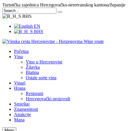
Turistička zajednica Hercegovačko-neretvanskog kantona/županije
BHS
EN
BHS
Početna
Vina
Vino u Hercegovini
Žilavka
Blatina
Ostale sorte vina
Vinari
Hrana
Restorani
Hercegovački proizvodi
Smještaj
Znamenitosti
Atrakcije
Mapa
Menu