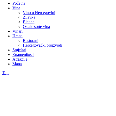
Početna
Vina
Vino u Hercegovini
Žilavka
Blatina
Ostale sorte vina
Vinari
Hrana
Restorani
Hercegovački proizvodi
Smještaj
Znamenitosti
Atrakcije
Mapa
Top