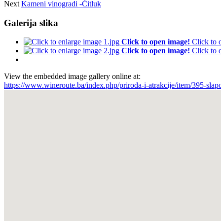
Next
Kameni vinogradi -Čitluk
Galerija slika
Click to open image!
Click to
Click to open image!
Click to
View the embedded image gallery online at:
https://www.wineroute.ba/index.php/priroda-i-atrakcije/item/395-sla