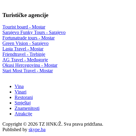
Turističke agencije
Tourist board - Mostar
Sarajevo Funky Tours - Sarajevo
Fortunatrade tours - Mostar
Green Vision - Sarajevo
Lasta Travel - Mostar
Friendtravel - Trebinje
AG Travel - Međugorje
Okusi Hercegovinu - Mostar
Stari Most Travel - Mostar
Vina
Vinari
Restorani
Smještaj
Znamenitosti
Atrakcije
Copyright © 2026 TZ HNK/Ž. Sva prava pridržana.
Published by
skype.ba