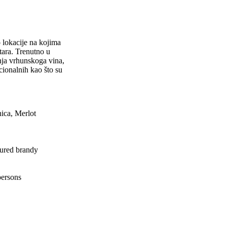
o lokacije na kojima
tara. Trenutno u
dnja vrhunskoga vina,
cionalnih kao što su
ica, Merlot
ured brandy
persons