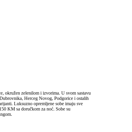
ice, okružen zelenilom i izvorima. U svom sastavu
e Dubrovnika, Herceg Novog, Podgorice i ostalih
varijanti. Luksuzno opremljene sobe imaju sve
 do 150 KM sa doručkom za noć. Sobe su
kingom.