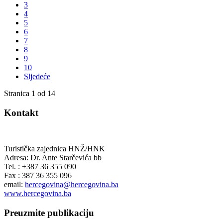
3
4
5
6
7
8
9
10
Sljedeće
Stranica 1 od 14
Kontakt
Turistička zajednica HNŽ/HNK
Adresa: Dr. Ante Starčevića bb
Tel. : +387 36 355 090
Fax : 387 36 355 096
email:
hercegovina@hercegovina.ba
www.hercegovina.ba
Preuzmite publikaciju