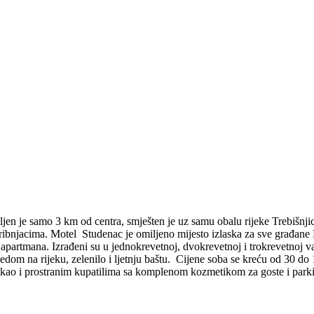
ljen je samo 3 km od centra, smješten je uz samu obalu rijeke Trebišnj
 ribnjacima. Motel Studenac je omiljeno mijesto izlaska za sve građan
2 apartmana. Izrađeni su u jednokrevetnoj, dvokrevetnoj i trokrevetnoj 
ledom na rijeku, zelenilo i ljetnju baštu. Cijene soba se kreću od 30
kao i prostranim kupatilima sa komplenom kozmetikom za goste i par