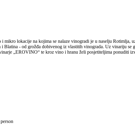
mikro lokacije na kojima se nalaze vinogradi je u naselju Rotimlja, uz
vka i Blatina - od grožđa dobivenog iz vlastitih vinograda. Uz vinariju
u vinarje „EROVINO“ te kroz vino i hranu želi posjetiteljima ponuditi iz
 person