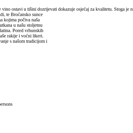
vino ostavi u tišini dozrijevati dokazuje osjećaj za kvalitetu. Stoga je 
adi, te Broćansko sunce
na kojima počiva naša
utkana u našu stoljetnu
Blatina. Pored vrhunskih
 rakije i voćni likeri.
anje s našom tradicijom i
persons