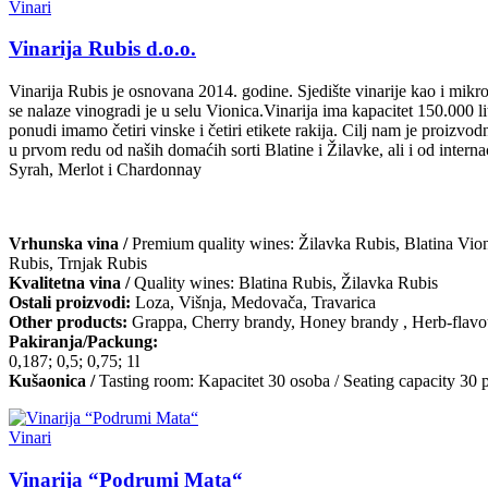
Vinari
Vinarija Rubis d.o.o.
Vinarija Rubis je osnovana 2014. godine. Sjedište vinarije kao i mikr
se nalaze vinogradi je u selu Vionica.Vinarija ima kapacitet 150.000 li
ponudi imamo četiri vinske i četiri etikete rakija. Cilj nam je proizvo
u prvom redu od naših domaćih sorti Blatine i Žilavke, ali i od interna
Syrah, Merlot i Chardonnay
Vrhunska vina /
Premium quality wines: Žilavka Rubis, Blatina Vion
Rubis, Trnjak Rubis
Kvalitetna vina /
Quality wines: Blatina Rubis, Žilavka Rubis
Ostali proizvodi:
Loza, Višnja, Medovača, Travarica
Other products:
Grappa, Cherry brandy, Honey brandy , Herb-flavo
Pakiranja/Packung:
0,187; 0,5; 0,75; 1l
Kušaonica /
Tasting room: Kapacitet 30 osoba / Seating capacity 30 
Vinari
Vinarija “Podrumi Mata“