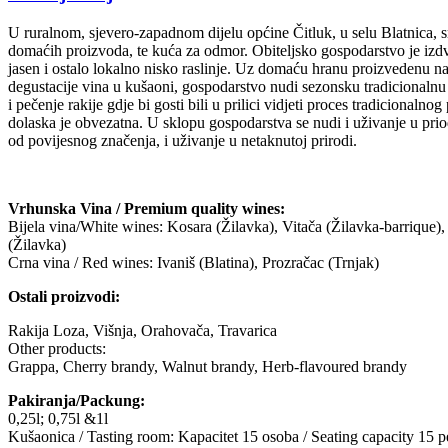
U ruralnom, sjevero-zapadnom dijelu općine Čitluk, u selu Blatnica, s
domaćih proizvoda, te kuća za odmor. Obiteljsko gospodarstvo je izdv
jasen i ostalo lokalno nisko raslinje. Uz domaću hranu proizvedenu na
degustacije vina u kušaoni, gospodarstvo nudi sezonsku tradicionalnu 
i pečenje rakije gdje bi gosti bili u prilici vidjeti proces tradicional
dolaska je obvezatna. U sklopu gospodarstva se nudi i uživanje u priod
od povijesnog značenja, i uživanje u netaknutoj prirodi.
Vrhunska Vina / Premium quality wines:
Bijela vina/White wines: Kosara (Žilavka), Vitača (Žilavka-barrique)
(Žilavka)
Crna vina / Red wines: Ivaniš (Blatina), Prozračac (Trnjak)
Ostali proizvodi:
Rakija Loza, Višnja, Orahovača, Travarica
Other products:
Grappa, Cherry brandy, Walnut brandy, Herb-flavoured brandy
Pakiranja/Packung:
0,25l; 0,75l &1l
Kušaonica / Tasting room: Kapacitet 15 osoba / Seating capacity 15 p