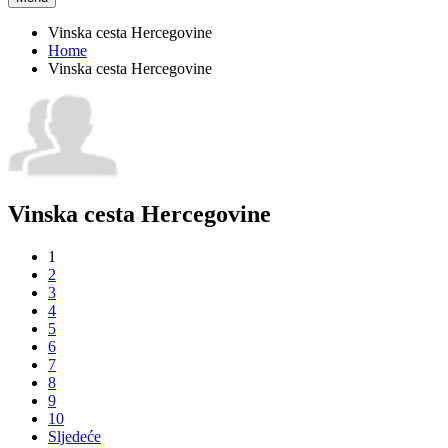
Vinska cesta Hercegovine
Home
Vinska cesta Hercegovine
Vinska cesta Hercegovine
1
2
3
4
5
6
7
8
9
10
Sljedeće