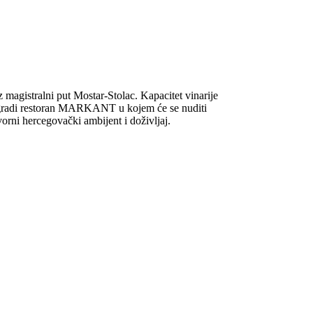
 magistralni put Mostar-Stolac. Kapacitet vinarije
 se gradi restoran MARKANT u kojem će se nuditi
vorni hercegovački ambijent i doživljaj.