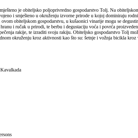
mješteno je obiteljsko poljoprivredno gospodarstvo Tolj. Na obiteljskom
ojeno i smješteno u okruženju izvorne prirode u kojoj dominiraju rodni 
 ovom obiteljskom gospodarstvu, u kušaonici vinarije mogu se degustirat
hranu i ručak u prirodi, te berbu i degustaciju voća i povrća proizveden
nog pečenja rakije, te izraditi svoju rakiju. Obiteljsko gospodarstvo Tolj
nom okruženju kroz aktivnosti kao što su: šetnje i vožnja bicikla kroz v
, Kavalkada
ersons