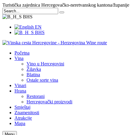
Turistička zajednica Hercegovačko-neretvanskog kantona/županije
BHS
EN
BHS
Početna
Vina
Vino u Hercegovini
Žilavka
Blatina
Ostale sorte vina
Vinari
Hrana
Restorani
Hercegovački proizvodi
Smještaj
Znamenitosti
Atrakcije
Mapa
Menu