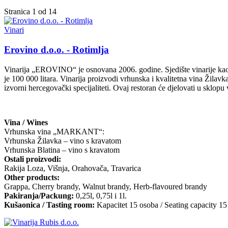
Stranica 1 od 14
Vinari
Erovino d.o.o. - Rotimlja
Vinarija „EROVINO“ je osnovana 2006. godine. Sjedište vinarije kao i 
je 100 000 litara. Vinarija proizvodi vrhunska i kvalitetna vina Žila
izvorni hercegovački specijaliteti. Ovaj restoran će djelovati u sklop
Vina / Wines
Vrhunska vina „MARKANT“:
Vrhunska Žilavka – vino s kravatom
Vrhunska Blatina – vino s kravatom
Ostali proizvodi:
Rakija Loza, Višnja, Orahovača, Travarica
Other products:
Grappa, Cherry brandy, Walnut brandy, Herb-flavoured brandy
Pakiranja/Packung:
0,25l, 0,75l i 1l.
Kušaonica / Tasting room:
Kapacitet 15 osoba / Seating capacity 15