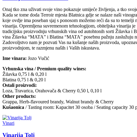
Onaj tko zna uživati svoje vino pokazuje umijeće življenja, a tko svoje 
Kada se tome doda Terroir mjesta Blatnica gdje se nalaze naši vinogr
koje ovdje ima poseban sjaj s ponosom možemo reći da su to temelji 
vinarija. Opremljena suvremenom tehnologijom, obiteljska vinarija je 
tradicijsku proizvodnju vrhunskih vina od autohtonih sorti Žilavka i 
vina Žilavka “MATA” i Blatina “MATA” posebnu pažnju zaslužuju naše
Zadovoljstvo nam je pozvati Vas na kušanje naših proizvoda, upoznav
proizvodnjom, te razmjenu naših i Vaših iskustava.
Ime vinara:
Jozo Vučić
Vrhunska vina / Premium quality wines:
Žilavka 0,75 l & 0,20 l
Blatina 0,75 l & 0,20 l
Ostali proizvodi:
Loza, Travarica, Orahovača & Cherry 0,50 l, 0,10 l
Other products:
Grappa, Herb-flavoured brandy, Walnut brandy & Cherry
Kušaonica
/ Tasting room: Kapacitet 30 osoba / Seating capacity 30 
Vinari
Vinarija Tolj