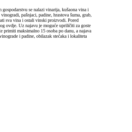
 gospodarstvu se nalazi vinarija, kušaona vina i
vinogradi, pašnjaci, padine, hrastova šuma, grab,
i sva vina i ostali vinski proizvodi. Pored
og ovdje. Uz najavu je moguće upriličiti za goste
 može primiti maksimalno 15 osoba po danu, a najava
inograde i padine, obilazak stećaka i lokaliteta