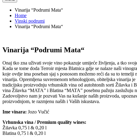
Vinarija “Podrumi Mata“
Home
Vinski podrumi
Vinarija “Podrumi Mata“
Vinarija “Podrumi Mata“
Onaj tko zna uživati svoje vino pokazuje umijeće življenja, a tko svoje 
Kada se tome doda Terroir mjesta Blatnica gdje se nalaze naši vinogr
koje ovdje ima poseban sjaj s ponosom možemo reći da su to temelji 
vinarija. Opremljena suvremenom tehnologijom, obiteljska vinarija je 
tradicijsku proizvodnju vrhunskih vina od autohtonih sorti Žilavka i 
vina Žilavka “MATA” i Blatina “MATA” posebnu pažnju zaslužuju naše
Zadovoljstvo nam je pozvati Vas na kušanje naših proizvoda, upoznav
proizvodnjom, te razmjenu naših i Vaših iskustava.
Ime vinara:
Jozo Vučić
Vrhunska vina / Premium quality wines:
Žilavka 0,75 l & 0,20 l
Blatina 0,75 l & 0,20 l