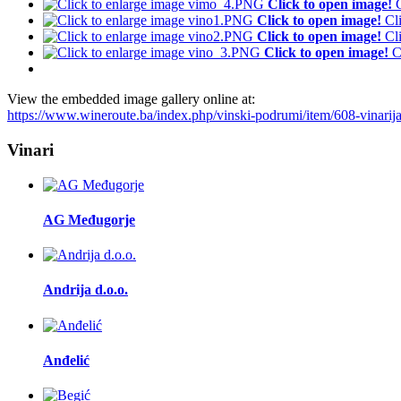
Click to open image!
Click to open image!
Cl
Click to open image!
Cl
Click to open image!
C
View the embedded image gallery online at:
https://www.wineroute.ba/index.php/vinski-podrumi/item/608-vinar
Vinari
AG Međugorje
Andrija d.o.o.
Anđelić