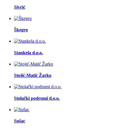
Sivrić
Škegro
Stankela d.o.o.
Stojić-Matić Žarko
Stolački podrumi d.o.o.
Sušac