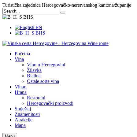
Turistička zajednica Hercegovačko-neretvanskog kantona/županije
BHS
EN
BHS
Početna
Vina
Vino u Hercegovini
Žilavka
Blatina
Ostale sorte vina
Vinari
Hrana
Restorani
Hercegovački proizvodi
Smještaj
Znamenitosti
Atrakcije
Mapa
Menu