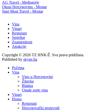
AG Travel - Međugorje
Okusi Hercegovinu - Mostar
Stari Most Travel - Mostar
Vina
Vinari
Restorani
Smještaj
Znamenitosti
Atrakcije
Copyright © 2026 TZ HNK/Ž. Sva prava pridržana.
Published by
skype.ba
Početna
Vina
Vino u Hercegovini
Žilavka
Blatina
Ostale sorte vina
Vinari
Hrana
Restorani
Hercegovački proizvodi