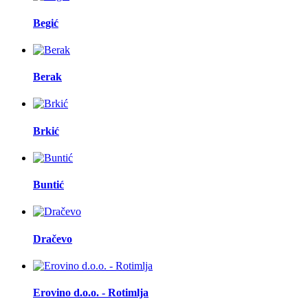
Begić
Berak
Brkić
Buntić
Dračevo
Erovino d.o.o. - Rotimlja