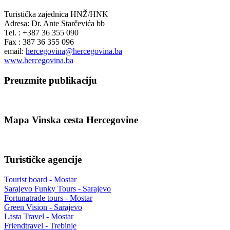
Turistička zajednica HNŽ/HNK
Adresa: Dr. Ante Starčevića bb
Tel. : +387 36 355 090
Fax : 387 36 355 096
email:
hercegovina@hercegovina.ba
www.hercegovina.ba
Preuzmite publikaciju
Mapa Vinska cesta Hercegovine
Turističke agencije
Tourist board - Mostar
Sarajevo Funky Tours - Sarajevo
Fortunatrade tours - Mostar
Green Vision - Sarajevo
Lasta Travel - Mostar
Friendtravel - Trebinje