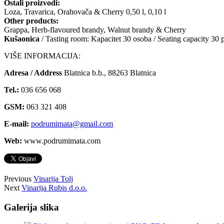
Ostali proizvodi:
Loza, Travarica, Orahovača & Cherry 0,50 l, 0,10 l
Other products:
Grappa, Herb-flavoured brandy, Walnut brandy & Cherry
Kušaonica
/ Tasting room: Kapacitet 30 osoba / Seating capacity 30 
VIŠE INFORMACIJA:
Adresa / Address
Blatnica b.b., 88263 Blatnica
Tel.:
036 656 068
GSM:
063 321 408
E-mail:
podrumimata@gmail.com
Web:
www.podrumimata.com
Previous
Vinarija Tolj
Next
Vinarija Rubis d.o.o.
Galerija slika