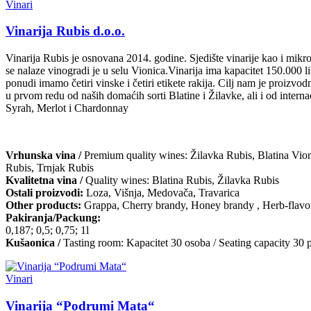
Vinari
Vinarija Rubis d.o.o.
Vinarija Rubis je osnovana 2014. godine. Sjedište vinarije kao i mikr
se nalaze vinogradi je u selu Vionica.Vinarija ima kapacitet 150.000 li
ponudi imamo četiri vinske i četiri etikete rakija. Cilj nam je proizvo
u prvom redu od naših domaćih sorti Blatine i Žilavke, ali i od interna
Syrah, Merlot i Chardonnay
Vrhunska vina /
Premium quality wines: Žilavka Rubis, Blatina Vion
Rubis, Trnjak Rubis
Kvalitetna vina /
Quality wines: Blatina Rubis, Žilavka Rubis
Ostali proizvodi:
Loza, Višnja, Medovača, Travarica
Other products:
Grappa, Cherry brandy, Honey brandy , Herb-flavo
Pakiranja/Packung:
0,187; 0,5; 0,75; 1l
Kušaonica /
Tasting room: Kapacitet 30 osoba / Seating capacity 30 
Vinari
Vinarija “Podrumi Mata“