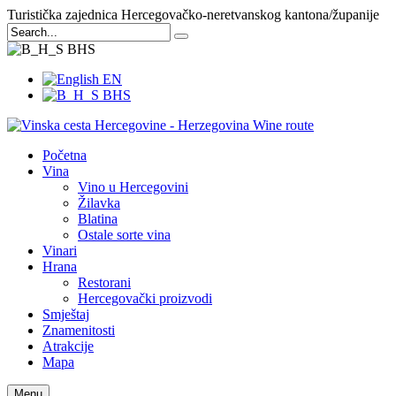
Turistička zajednica Hercegovačko-neretvanskog kantona/županije
BHS
EN
BHS
Početna
Vina
Vino u Hercegovini
Žilavka
Blatina
Ostale sorte vina
Vinari
Hrana
Restorani
Hercegovački proizvodi
Smještaj
Znamenitosti
Atrakcije
Mapa
Menu