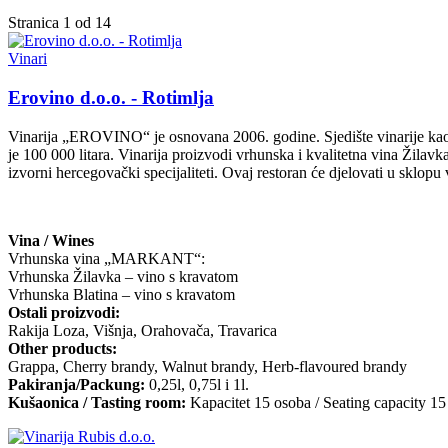
Stranica 1 od 14
Vinari
Erovino d.o.o. - Rotimlja
Vinarija „EROVINO“ je osnovana 2006. godine. Sjedište vinarije kao i 
je 100 000 litara. Vinarija proizvodi vrhunska i kvalitetna vina Žila
izvorni hercegovački specijaliteti. Ovaj restoran će djelovati u sklop
Vina / Wines
Vrhunska vina „MARKANT“:
Vrhunska Žilavka – vino s kravatom
Vrhunska Blatina – vino s kravatom
Ostali proizvodi:
Rakija Loza, Višnja, Orahovača, Travarica
Other products:
Grappa, Cherry brandy, Walnut brandy, Herb-flavoured brandy
Pakiranja/Packung:
0,25l, 0,75l i 1l.
Kušaonica / Tasting room:
Kapacitet 15 osoba / Seating capacity 15