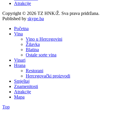
Atrakcije
Copyright © 2026 TZ HNK/Ž. Sva prava pridržana.
Published by
skype.ba
Početna
Vina
Vino u Hercegovini
Žilavka
Blatina
Ostale sorte vina
Vinari
Hrana
Restorani
Hercegovački proizvodi
Smještaj
Znamenitosti
Atrakcije
Mapa
Top