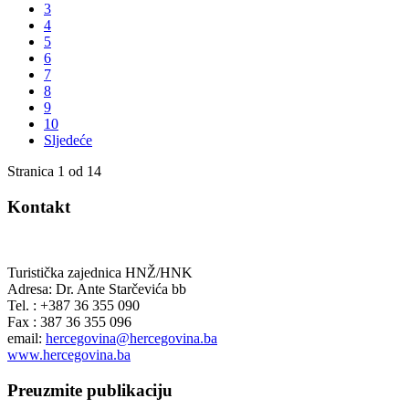
3
4
5
6
7
8
9
10
Sljedeće
Stranica 1 od 14
Kontakt
Turistička zajednica HNŽ/HNK
Adresa: Dr. Ante Starčevića bb
Tel. : +387 36 355 090
Fax : 387 36 355 096
email:
hercegovina@hercegovina.ba
www.hercegovina.ba
Preuzmite publikaciju