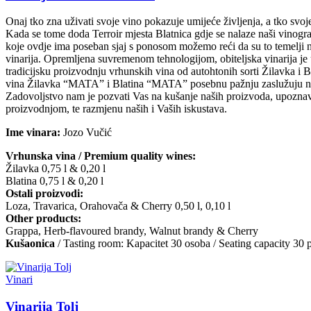
Onaj tko zna uživati svoje vino pokazuje umijeće življenja, a tko svoje 
Kada se tome doda Terroir mjesta Blatnica gdje se nalaze naši vinogr
koje ovdje ima poseban sjaj s ponosom možemo reći da su to temelji 
vinarija. Opremljena suvremenom tehnologijom, obiteljska vinarija je 
tradicijsku proizvodnju vrhunskih vina od autohtonih sorti Žilavka i 
vina Žilavka “MATA” i Blatina “MATA” posebnu pažnju zaslužuju naše
Zadovoljstvo nam je pozvati Vas na kušanje naših proizvoda, upoznav
proizvodnjom, te razmjenu naših i Vaših iskustava.
Ime vinara:
Jozo Vučić
Vrhunska vina / Premium quality wines:
Žilavka 0,75 l & 0,20 l
Blatina 0,75 l & 0,20 l
Ostali proizvodi:
Loza, Travarica, Orahovača & Cherry 0,50 l, 0,10 l
Other products:
Grappa, Herb-flavoured brandy, Walnut brandy & Cherry
Kušaonica
/ Tasting room: Kapacitet 30 osoba / Seating capacity 30 
Vinari
Vinarija Tolj