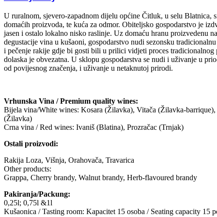
U ruralnom, sjevero-zapadnom dijelu općine Čitluk, u selu Blatnica, s
domaćih proizvoda, te kuća za odmor. Obiteljsko gospodarstvo je izdv
jasen i ostalo lokalno nisko raslinje. Uz domaću hranu proizvedenu na
degustacije vina u kušaoni, gospodarstvo nudi sezonsku tradicionalnu 
i pečenje rakije gdje bi gosti bili u prilici vidjeti proces tradicional
dolaska je obvezatna. U sklopu gospodarstva se nudi i uživanje u priod
od povijesnog značenja, i uživanje u netaknutoj prirodi.
Vrhunska Vina / Premium quality wines:
Bijela vina/White wines: Kosara (Žilavka), Vitača (Žilavka-barrique)
(Žilavka)
Crna vina / Red wines: Ivaniš (Blatina), Prozračac (Trnjak)
Ostali proizvodi:
Rakija Loza, Višnja, Orahovača, Travarica
Other products:
Grappa, Cherry brandy, Walnut brandy, Herb-flavoured brandy
Pakiranja/Packung:
0,25l; 0,75l &1l
Kušaonica / Tasting room: Kapacitet 15 osoba / Seating capacity 15 p