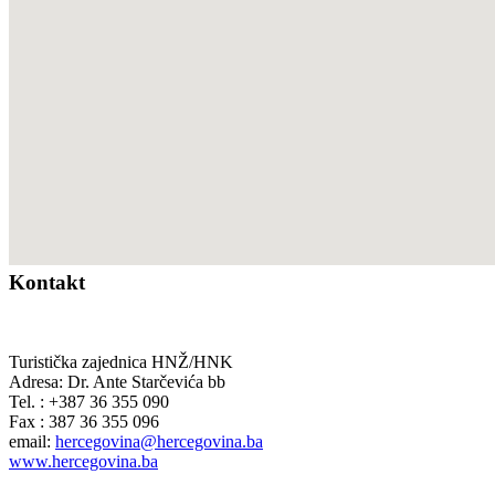
Kontakt
Turistička zajednica HNŽ/HNK
Adresa: Dr. Ante Starčevića bb
Tel. : +387 36 355 090
Fax : 387 36 355 096
email:
hercegovina@hercegovina.ba
www.hercegovina.ba