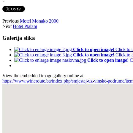
`
Previous
Motel Monako 2000
Next
Hotel Platani
Galerija slika
Click to open image!
Click to
Click to open image!
Click to
Click to open image!
C
View the embedded image gallery online at:
https://www.wineroute.ba/index.php/smjestaj-uz-vinske-podrume/it