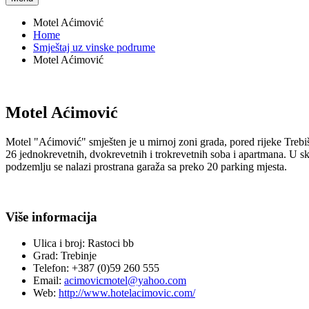
Motel Aćimović
Home
Smještaj uz vinske podrume
Motel Aćimović
Motel Aćimović
Motel "Aćimović" smješten je u mirnoj zoni grada, pored rijeke Trebi
26 jednokrevetnih, dvokrevetnih i trokrevetnih soba i apartmana. U sk
podzemlju se nalazi prostrana garaža sa preko 20 parking mjesta.
Više informacija
Ulica i broj:
Rastoci bb
Grad:
Trebinje
Telefon:
+387 (0)59 260 555
Email:
acimovicmotel@yahoo.com
Web:
http://www.hotelacimovic.com/