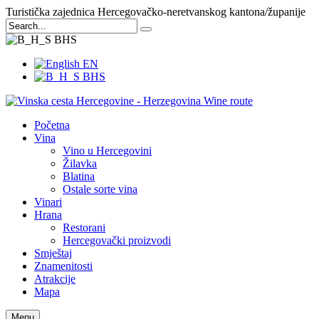
Turistička zajednica Hercegovačko-neretvanskog kantona/županije
BHS
EN
BHS
Početna
Vina
Vino u Hercegovini
Žilavka
Blatina
Ostale sorte vina
Vinari
Hrana
Restorani
Hercegovački proizvodi
Smještaj
Znamenitosti
Atrakcije
Mapa
Menu