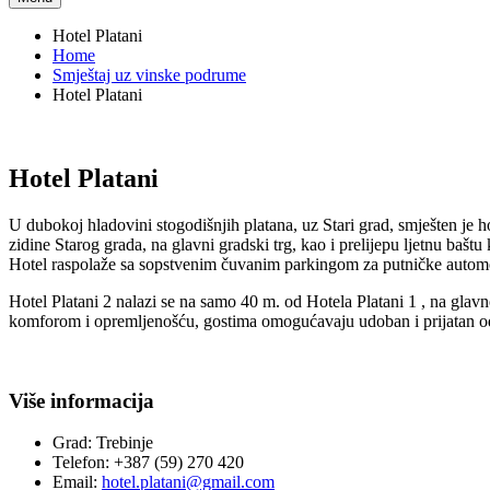
Hotel Platani
Home
Smještaj uz vinske podrume
Hotel Platani
Hotel Platani
U dubokoj hladovini stogodišnjih platana, uz Stari grad, smješten je h
zidine Starog grada, na glavni gradski trg, kao i prelijepu ljetnu baštu
Hotel raspolaže sa sopstvenim čuvanim parkingom za putničke automobi
Hotel Platani 2 nalazi se na samo 40 m. od Hotela Platani 1 , na gla
komforom i opremljenošću, gostima omogućavaju udoban i prijatan od
Više informacija
Grad:
Trebinje
Telefon:
+387 (59) 270 420
Email:
hotel.platani@gmail.com