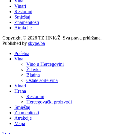
Vina
Vinari
Restorani
Smještaj
Znamenitosti
Atrakcije
Copyright © 2026 TZ HNK/Ž. Sva prava pridržana.
Published by
skype.ba
Početna
Vina
Vino u Hercegovini
Žilavka
Blatina
Ostale sorte vina
Vinari
Hrana
Restorani
Hercegovački proizvodi
Smještaj
Znamenitosti
Atrakcije
Mapa
Top