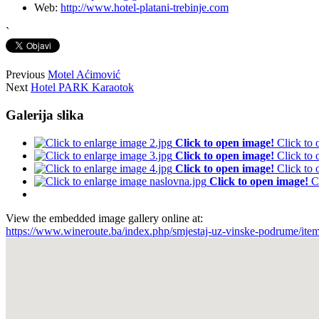
Web:
http://www.hotel-platani-trebinje.com
`
Previous
Motel Aćimović
Next
Hotel PARK Karaotok
Galerija slika
Click to open image!
Click to
Click to open image!
Click to
Click to open image!
Click to
Click to open image!
C
View the embedded image gallery online at:
https://www.wineroute.ba/index.php/smjestaj-uz-vinske-podrume/ite