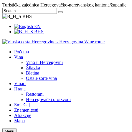
Turistička zajednica Hercegovačko-neretvanskog kantona/županije
BHS
EN
BHS
Početna
Vina
Vino u Hercegovini
Žilavka
Blatina
Ostale sorte vina
Vinari
Hrana
Restorani
Hercegovački proizvodi
Smještaj
Znamenitosti
Atrakcije
Mapa
Menu