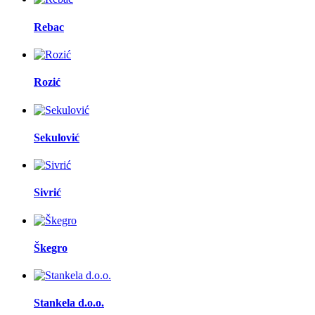
Rebac
Rozić
Sekulović
Sivrić
Škegro
Stankela d.o.o.