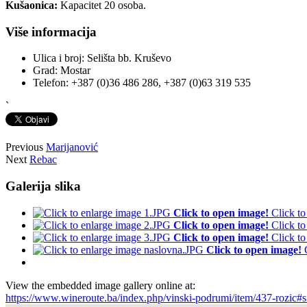
Kušaonica:
Kapacitet 20 osoba.
Više informacija
Ulica i broj:
Selišta bb. Kruševo
Grad:
Mostar
Telefon:
+387 (0)36 486 286, +387 (0)63 319 535
`
Previous
Marijanović
Next
Rebac
Galerija slika
Click to open image!
Click t
Click to open image!
Click t
Click to open image!
Click t
Click to open image!
View the embedded image gallery online at:
https://www.wineroute.ba/index.php/vinski-podrumi/item/437-rozic#