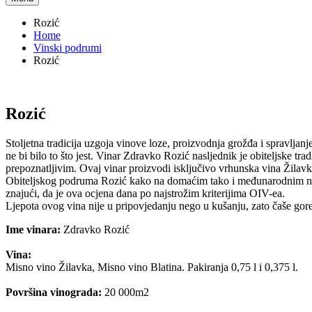
Rozić
Home
Vinski podrumi
Rozić
Rozić
Stoljetna tradicija uzgoja vinove loze, proizvodnja grožđa i spravlj
ne bi bilo to što jest. Vinar Zdravko Rozić nasljednik je obiteljske t
prepoznatljivim. Ovaj vinar proizvodi isključivo vrhunska vina Žilavku
Obiteljskog podruma Rozić kako na domaćim tako i međunarodnim nat
znajući, da je ova ocjena dana po najstrožim kriterijima OIV-ea.
Ljepota ovog vina nije u pripovjedanju nego u kušanju, zato čaše gore 
Ime vinara:
Zdravko Rozić
Vina:
Misno vino Žilavka, Misno vino Blatina. Pakiranja 0,75 l i 0,375 l.
Površina vinograda:
20 000m2