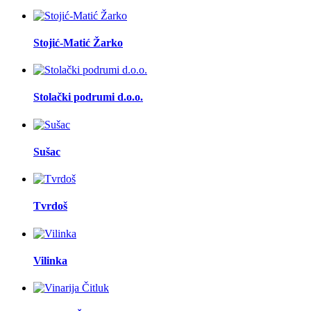
Stojić-Matić Žarko
Stolački podrumi d.o.o.
Sušac
Tvrdoš
Vilinka