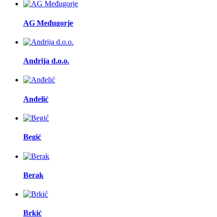
AG Međugorje
Andrija d.o.o.
Anđelić
Begić
Berak
Brkić