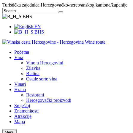
Turistička zajednica Hercegovačko-neretvanskog kantona/županije
BHS
EN
BHS
Početna
Vina
Vino u Hercegovini
Žilavka
Blatina
Ostale sorte vina
Vinari
Hrana
Restorani
Hercegovački proizvodi
Smještaj
Znamenitosti
Atrakcije
Mapa
Menu