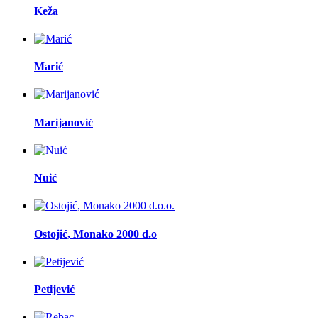
Keža
Marić
Marijanović
Nuić
Ostojić, Monako 2000 d.o
Petijević