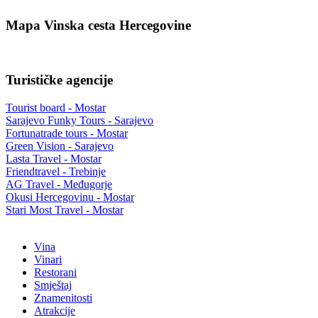
Mapa Vinska cesta Hercegovine
Turističke agencije
Tourist board - Mostar
Sarajevo Funky Tours - Sarajevo
Fortunatrade tours - Mostar
Green Vision - Sarajevo
Lasta Travel - Mostar
Friendtravel - Trebinje
AG Travel - Međugorje
Okusi Hercegovinu - Mostar
Stari Most Travel - Mostar
Vina
Vinari
Restorani
Smještaj
Znamenitosti
Atrakcije