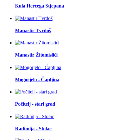
Kula Hercega Stjepana
Manastir Tvrdoš
Manastir Žitomislići
Mogorjelo - Čapljina
Počitelj - stari grad
Radimlja - Stolac