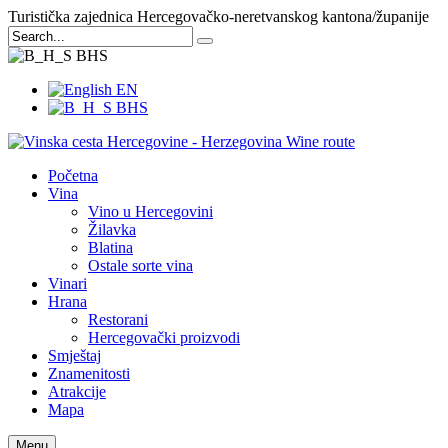
Turistička zajednica Hercegovačko-neretvanskog kantona/županije
BHS
EN
BHS
Početna
Vina
Vino u Hercegovini
Žilavka
Blatina
Ostale sorte vina
Vinari
Hrana
Restorani
Hercegovački proizvodi
Smještaj
Znamenitosti
Atrakcije
Mapa
Menu