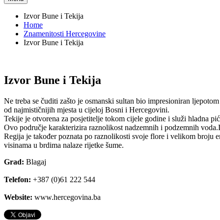
Izvor Bune i Tekija
Home
Znamenitosti Hercegovine
Izvor Bune i Tekija
Izvor Bune i Tekija
Ne treba se čuditi zašto je osmanski sultan bio impresioniran ljepotom o
od najmističnijih mjesta u cijeloj Bosni i Hercegovini.
Tekije je otvorena za posjetitelje tokom cijele godine i služi hladna pi
Ovo područje karakterizira raznolikost nadzemnih i podzemnih voda.Izv
Regija je također poznata po raznolikosti svoje flore i velikom broj
visinama u brdima nalaze rijetke šume.
Grad:
Blagaj
Telefon:
+387 (0)61 222 544
Website:
www.hercegovina.ba