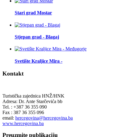
Stari grad Mostar
Stjepan grad - Blagaj
Svetište Kraljice Mira -
Kontakt
Turistička zajednica HNŽ/HNK
Adresa: Dr. Ante Starčevića bb
Tel. : +387 36 355 090
Fax : 387 36 355 096
email:
hercegovina@hercegovina.ba
www.hercegovina.ba
Preuzmite publikaciju