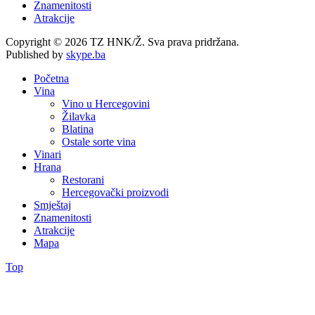
Znamenitosti
Atrakcije
Copyright © 2026 TZ HNK/Ž. Sva prava pridržana.
Published by
skype.ba
Početna
Vina
Vino u Hercegovini
Žilavka
Blatina
Ostale sorte vina
Vinari
Hrana
Restorani
Hercegovački proizvodi
Smještaj
Znamenitosti
Atrakcije
Mapa
Top