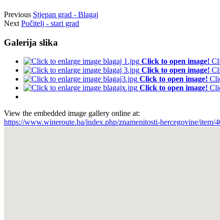
Previous
Stjepan grad - Blagaj
Next
Počitelj - stari grad
Galerija slika
Click to open image!
Cl
Click to open image!
Cl
Click to open image!
Cli
Click to open image!
Cli
View the embedded image gallery online at:
https://www.wineroute.ba/index.php/znamenitosti-hercegovine/item/4