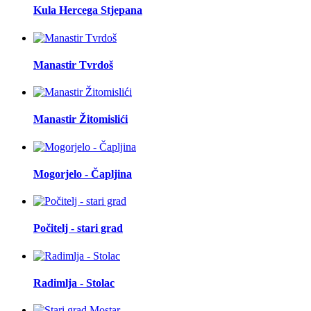
Kula Hercega Stjepana
Manastir Tvrdoš
Manastir Žitomislići
Mogorjelo - Čapljina
Počitelj - stari grad
Radimlja - Stolac