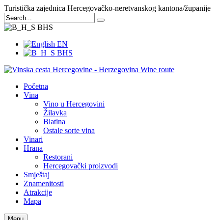
Turistička zajednica Hercegovačko-neretvanskog kantona/županije
BHS
EN
BHS
Početna
Vina
Vino u Hercegovini
Žilavka
Blatina
Ostale sorte vina
Vinari
Hrana
Restorani
Hercegovački proizvodi
Smještaj
Znamenitosti
Atrakcije
Mapa
Menu