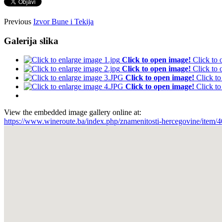
Previous
Izvor Bune i Tekija
Galerija slika
Click to open image!
Click to
Click to open image!
Click to
Click to open image!
Click t
Click to open image!
Click t
View the embedded image gallery online at:
https://www.wineroute.ba/index.php/znamenitosti-hercegovine/item/40