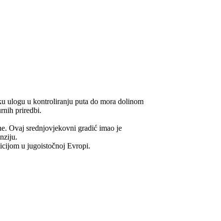
ešku ulogu u kontroliranju puta do mora dolinom
rnih priredbi.
ne. Ovaj srednjovjekovni gradić imao je
nziju.
dicijom u jugoistočnoj Evropi.