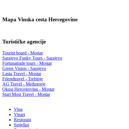
Mapa Vinska cesta Hercegovine
Turističke agencije
Tourist board - Mostar
Sarajevo Funky Tours - Sarajevo
Fortunatrade tours - Mostar
Green Vision - Sarajevo
Lasta Travel - Mostar
Friendtravel - Trebinje
AG Travel - Međugorje
Okusi Hercegovinu - Mostar
Stari Most Travel - Mostar
Vina
Vinari
Restorani
Smještaj