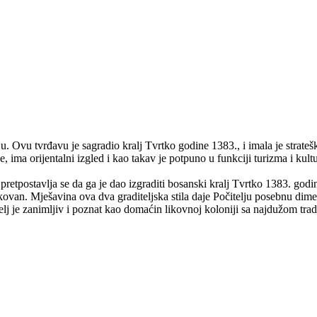
ju. Ovu tvrđavu je sagradio kralj Tvrtko godine 1383., i imala je strat
, ima orijentalni izgled i kao takav je potpuno u funkciji turizma i kultu
etpostavlja se da ga je dao izgraditi bosanski kralj Tvrtko 1383. godi
ikovan. Mješavina ova dva graditeljska stila daje Počitelju posebnu dime
telj je zanimljiv i poznat kao domaćin likovnoj koloniji sa najdužom tra