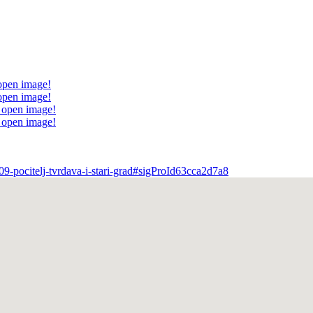
 open image!
 open image!
o open image!
o open image!
9-pocitelj-tvrdava-i-stari-grad#sigProId63cca2d7a8