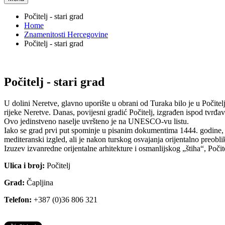
Počitelj - stari grad
Home
Znamenitosti Hercegovine
Počitelj - stari grad
Počitelj - stari grad
U dolini Neretve, glavno uporište u obrani od Turaka bilo je u Počitel
rijeke Neretve. Danas, povijesni gradić Počitelj, izgrađen ispod tvrđave
Ovo jedinstveno naselje uvršteno je na UNESCO-vu listu.
Iako se grad prvi put spominje u pisanim dokumentima 1444. godine, pr
mediteranski izgled, ali je nakon turskog osvajanja orijentalno preobl
Izuzev izvanredne orijentalne arhitekture i osmanlijskog „štiha“, Poči
Ulica i broj:
Počitelj
Grad:
Čapljina
Telefon:
+387 (0)36 806 321