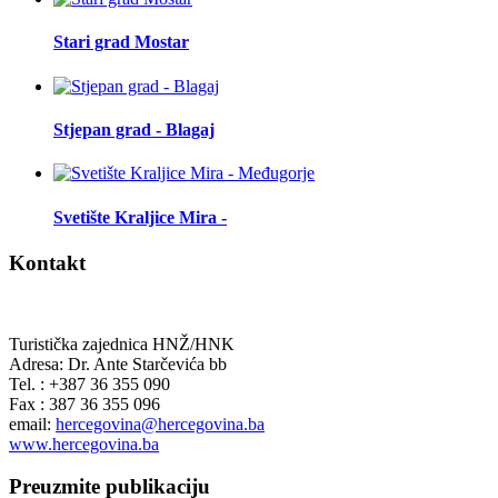
Stari grad Mostar
Stjepan grad - Blagaj
Svetište Kraljice Mira -
Kontakt
Turistička zajednica HNŽ/HNK
Adresa: Dr. Ante Starčevića bb
Tel. : +387 36 355 090
Fax : 387 36 355 096
email:
hercegovina@hercegovina.ba
www.hercegovina.ba
Preuzmite publikaciju