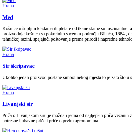
Hrana
Med
Košnice u šupljim kladama ili pletare od tkane slame su fascinantne r
proizvodnje košnica sa pokretnim saćem u području Bihaća, 1884., do 
tehničkoj razini, spajajući poštovanje prema prirodi i napredne tehnol
Hrana
Sir škripavac
Ukoliko jedan proizvod postane simbol nekog mjesta to je zato što u se
Hrana
Livanjski sir
Priča o Livanjskom siru je možda i jedna od najljepših priča vezanih z
potresne ljubavne priče i priče o prvim agronomima.