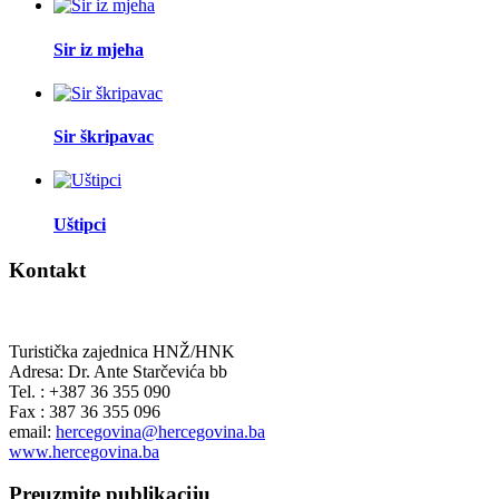
Sir iz mjeha
Sir škripavac
Uštipci
Kontakt
Turistička zajednica HNŽ/HNK
Adresa: Dr. Ante Starčevića bb
Tel. : +387 36 355 090
Fax : 387 36 355 096
email:
hercegovina@hercegovina.ba
www.hercegovina.ba
Preuzmite publikaciju