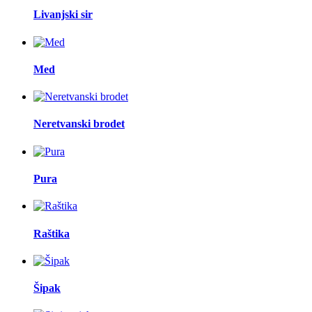
Livanjski sir
Med
Neretvanski brodet
Pura
Raštika
Šipak