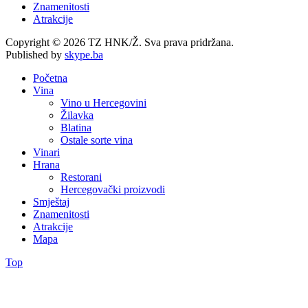
Znamenitosti
Atrakcije
Copyright © 2026 TZ HNK/Ž. Sva prava pridržana.
Published by
skype.ba
Početna
Vina
Vino u Hercegovini
Žilavka
Blatina
Ostale sorte vina
Vinari
Hrana
Restorani
Hercegovački proizvodi
Smještaj
Znamenitosti
Atrakcije
Mapa
Top