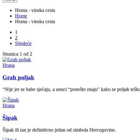
Hrana - vinska cesta
Home
Hrana - vinska cesta
1
2
Sljedeće
Stranica 1 od 2
Hrana
Grah poljak
“Nije jer se babe sjećaju, a unuci “ponešto znaju” kako se poljak tešk
Hrana
Šipak
Šipak ili nar je definitivno jedan od simbola Hercegovine.