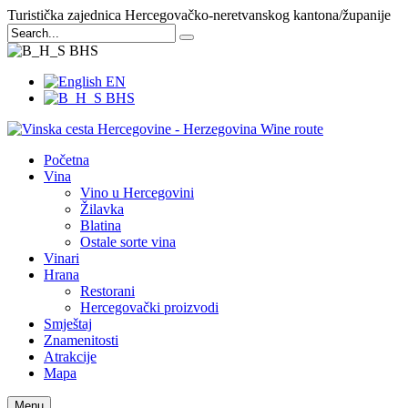
Turistička zajednica Hercegovačko-neretvanskog kantona/županije
BHS
EN
BHS
Početna
Vina
Vino u Hercegovini
Žilavka
Blatina
Ostale sorte vina
Vinari
Hrana
Restorani
Hercegovački proizvodi
Smještaj
Znamenitosti
Atrakcije
Mapa
Menu