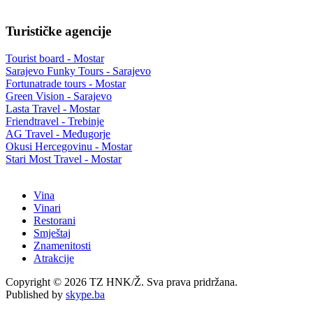
Turističke agencije
Tourist board - Mostar
Sarajevo Funky Tours - Sarajevo
Fortunatrade tours - Mostar
Green Vision - Sarajevo
Lasta Travel - Mostar
Friendtravel - Trebinje
AG Travel - Međugorje
Okusi Hercegovinu - Mostar
Stari Most Travel - Mostar
Vina
Vinari
Restorani
Smještaj
Znamenitosti
Atrakcije
Copyright © 2026 TZ HNK/Ž. Sva prava pridržana.
Published by
skype.ba