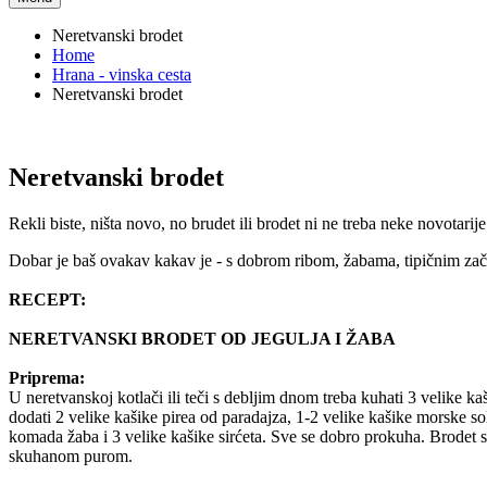
Neretvanski brodet
Home
Hrana - vinska cesta
Neretvanski brodet
Neretvanski brodet
Rekli biste, ništa novo, no brudet ili brodet ni ne treba neke novotarije
Dobar je baš ovakav kakav je - s dobrom ribom, žabama, tipičnim zač
RECEPT:
NERETVANSKI BRODET OD JEGULJA I ŽABA
Priprema:
U neretvanskoj kotlači ili teči s debljim dnom treba kuhati 3 velike kaši
dodati 2 velike kašike pirea od paradajza, 1-2 velike kašike morske sol
komada žaba i 3 velike kašike sirćeta. Sve se dobro prokuha. Brodet se 
skuhanom purom.