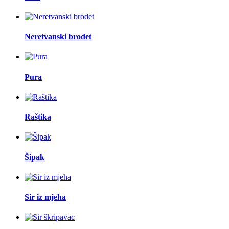
Neretvanski brodet
Pura
Raštika
Šipak
Sir iz mjeha