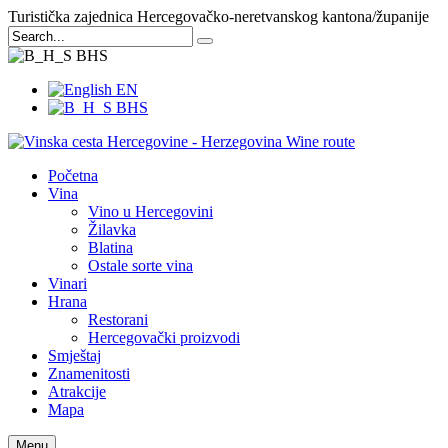
Turistička zajednica Hercegovačko-neretvanskog kantona/županije
BHS
EN
BHS
Početna
Vina
Vino u Hercegovini
Žilavka
Blatina
Ostale sorte vina
Vinari
Hrana
Restorani
Hercegovački proizvodi
Smještaj
Znamenitosti
Atrakcije
Mapa
Menu