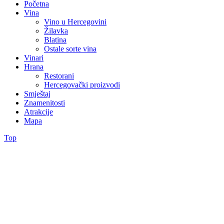
Početna
Vina
Vino u Hercegovini
Žilavka
Blatina
Ostale sorte vina
Vinari
Hrana
Restorani
Hercegovački proizvodi
Smještaj
Znamenitosti
Atrakcije
Mapa
Top