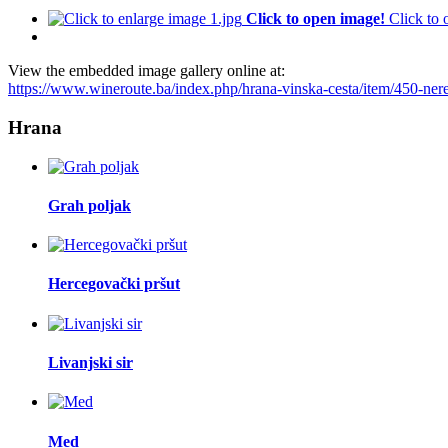
Click to open image!
Click to
View the embedded image gallery online at:
https://www.wineroute.ba/index.php/hrana-vinska-cesta/item/450-ner
Hrana
Grah poljak
Hercegovački pršut
Livanjski sir
Med