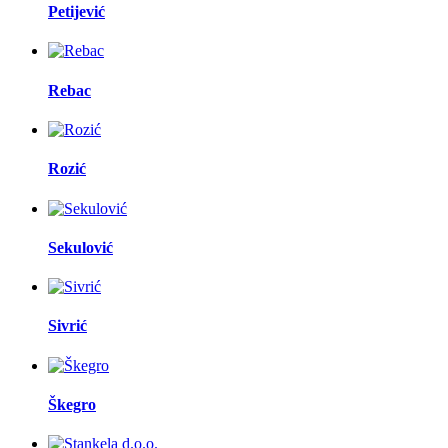
Petijević
Rebac
Rozić
Sekulović
Sivrić
Škegro