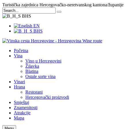
Turistička zajednica Hercegovačko-neretvanskog kantona/županije
BHS
EN
BHS
Početna
Vina
Vino u Hercegovini
Žilavka
Blatina
Ostale sorte vina
Vinari
Hrana
Restorani
Hercegovački proizvodi
Smještaj
Znamenitosti
Atrakcije
Mapa
Menu