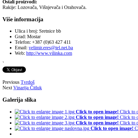
Ostali proizvodi:
Rakije: Lozovača, Višnjevača i Orahovača.
Više informacija
Ulica i broj:
Sretnice bb
Grad:
Mostar
Telefon:
+387 (0)63 427 411
Email:
velimir.eres@tel.net.ba
Web:
http://www.vilinka.com
`
Previous
Tvrdoš
Next
Vinarija Čitluk
Galerija slika
Click to open image!
Click to
Click to open image!
Click to
Click to open image!
Click to
Click to open image!
C