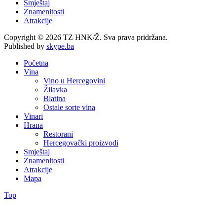
Smještaj
Znamenitosti
Atrakcije
Copyright © 2026 TZ HNK/Ž. Sva prava pridržana.
Published by
skype.ba
Početna
Vina
Vino u Hercegovini
Žilavka
Blatina
Ostale sorte vina
Vinari
Hrana
Restorani
Hercegovački proizvodi
Smještaj
Znamenitosti
Atrakcije
Mapa
Top