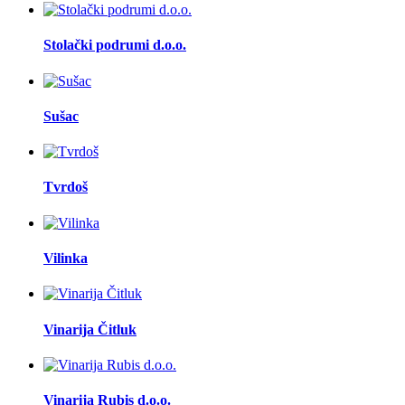
Stolački podrumi d.o.o.
Sušac
Tvrdoš
Vilinka
Vinarija Čitluk
Vinarija Rubis d.o.o.