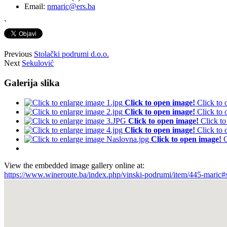
Email:
nmaric@ers.ba
`
Previous
Stolački podrumi d.o.o.
Next
Sekulović
Galerija slika
Click to open image!
Click to
Click to open image!
Click to
Click to open image!
Click t
Click to open image!
Click to
Click to open image!
C
View the embedded image gallery online at:
https://www.wineroute.ba/index.php/vinski-podrumi/item/445-maric