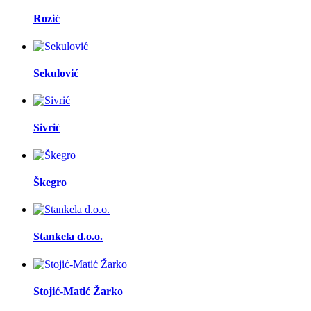
Rozić
Sekulović
Sivrić
Škegro
Stankela d.o.o.
Stojić-Matić Žarko