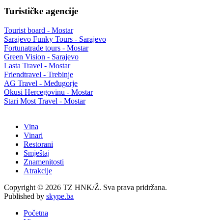
Turističke agencije
Tourist board - Mostar
Sarajevo Funky Tours - Sarajevo
Fortunatrade tours - Mostar
Green Vision - Sarajevo
Lasta Travel - Mostar
Friendtravel - Trebinje
AG Travel - Međugorje
Okusi Hercegovinu - Mostar
Stari Most Travel - Mostar
Vina
Vinari
Restorani
Smještaj
Znamenitosti
Atrakcije
Copyright © 2026 TZ HNK/Ž. Sva prava pridržana.
Published by
skype.ba
Početna