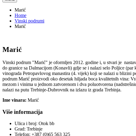
Marić
Home
Vinski podrumi
Marić
Marić
Vinski podrum "Marić" je oformljen 2012. godine i, u stvari je nasta
do granice sa Dalmacijom (Konavli) gdje se i nalazi selo Poljice (pa
vinograda Petropavlovog manastira (4. vijek) koji se nalazi u blizini
podrum Marić proizvodi oko desetak hiljada boca kvalitetnih vina: Vr
mezom i vinima u jednom zatvorenom i dva poluotvorena (nadstrešnice
nalazi na putu Trebinje-Dubrovnik na izlazu iz grada Trebinja.
Ime vinara:
Marić
Više informacija
Ulica i broj:
Otok bb
Grad:
Trebinje
Telefon:
+387 (0)65 563 325