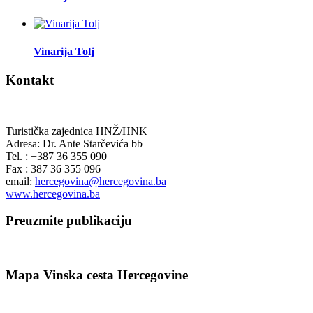
Vinarija Tolj
Kontakt
Turistička zajednica HNŽ/HNK
Adresa: Dr. Ante Starčevića bb
Tel. : +387 36 355 090
Fax : 387 36 355 096
email:
hercegovina@hercegovina.ba
www.hercegovina.ba
Preuzmite publikaciju
Mapa Vinska cesta Hercegovine