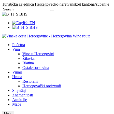
Turistička zajednica Hercegovačko-neretvanskog kantona/županije
BHS
EN
BHS
Početna
Vina
Vino u Hercegovini
Žilavka
Blatina
Ostale sorte vina
Vinari
Hrana
Restorani
Hercegovački proizvodi
Smještaj
Znamenitosti
Atrakcije
Mapa
Menu