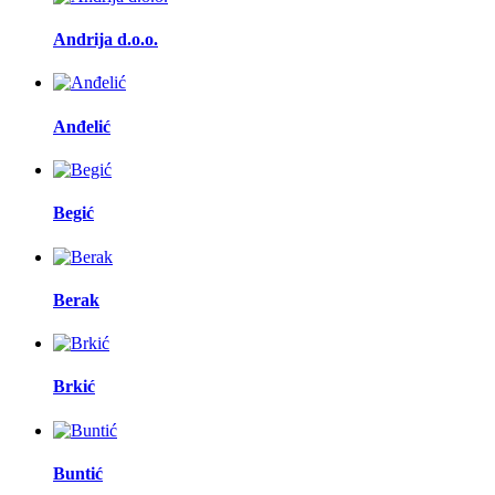
Andrija d.o.o.
Anđelić
Begić
Berak
Brkić
Buntić