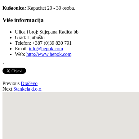
Kušaonica:
Kapacitet 20 - 30 osoba.
Više informacija
Ulica i broj:
Stijepana Radića bb
Grad:
Ljubuški
Telefon:
+387 (0)39 830 791
Email:
info@hepok.com
Web:
http://www.hepok.com
`
Previous
Dračevo
Next
Stankela d.o.o.