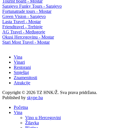
Tourist board - Mostar
Sarajevo Funky Tours - Sarajevo
Fortunatrade tours - Mostar
Green Vision - Sarajevo
Lasta Travel - Mostar
Friendtravel - Trebinje
AG Travel - Međugorje
Okusi Hercegovinu - Mostar
Stari Most Travel - Mostar
Vina
Vinari
Restorani
Smještaj
Znamenitosti
Atrakcije
Copyright © 2026 TZ HNK/Ž. Sva prava pridržana.
Published by
skype.ba
Početna
Vina
Vino u Hercegovini
Žilavka
Blatina