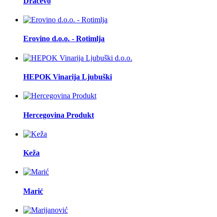
Dračevo
Erovino d.o.o. - Rotimlja
HEPOK Vinarija Ljubuški
Hercegovina Produkt
Keža
Marić