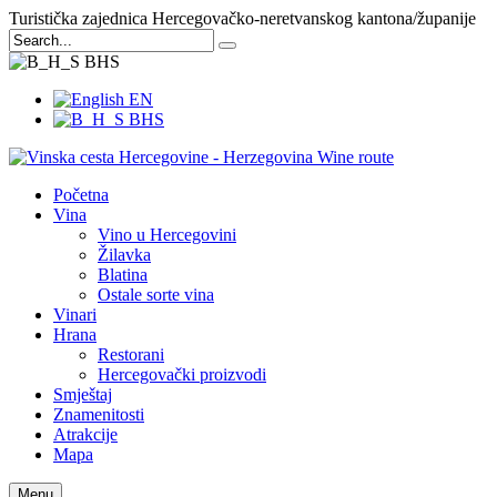
Turistička zajednica Hercegovačko-neretvanskog kantona/županije
BHS
EN
BHS
Početna
Vina
Vino u Hercegovini
Žilavka
Blatina
Ostale sorte vina
Vinari
Hrana
Restorani
Hercegovački proizvodi
Smještaj
Znamenitosti
Atrakcije
Mapa
Menu