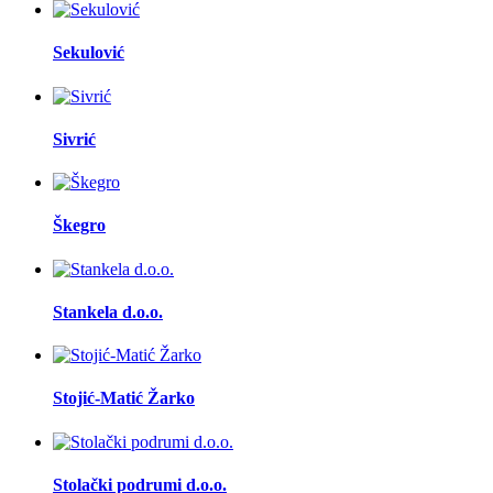
Sekulović
Sivrić
Škegro
Stankela d.o.o.
Stojić-Matić Žarko
Stolački podrumi d.o.o.