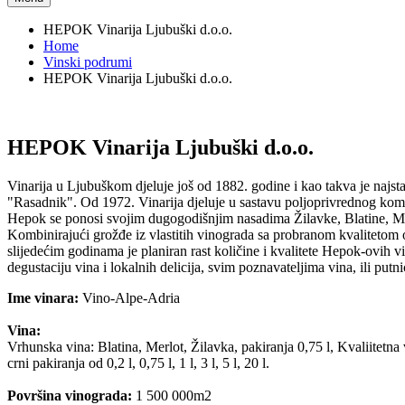
HEPOK Vinarija Ljubuški d.o.o.
Home
Vinski podrumi
HEPOK Vinarija Ljubuški d.o.o.
HEPOK Vinarija Ljubuški d.o.o.
Vinarija u Ljubuškom djeluje još od 1882. godine i kao takva je najs
"Rasadnik". Od 1972. Vinarija djeluje u sastavu poljoprivrednog 
Hepok se ponosi svojim dugogodišnjim nasadima Žilavke, Blatine, Me
Kombinirajući grožđe iz vlastitih vinograda sa probranom kvaliteto
slijedećim godinama je planiran rast količine i kvalitete Hepok-ovih vi
degustaciju vina i lokalnih delicija, svim poznavateljima vina, ili put
Ime vinara:
Vino-Alpe-Adria
Vina:
Vrhunska vina: Blatina, Merlot, Žilavka, pakiranja 0,75 l, Kvaliitetna 
crni pakiranja od 0,2 l, 0,75 l, 1 l, 3 l, 5 l, 20 l.
Površina vinograda:
1 500 000m2