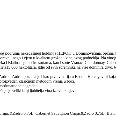
nskog podruma nekadašnjeg holdinga HEPOK u Domanovićima, općina Čapl
oravni, nego i vjeru u kvalitetu grožđa i vina ovog podneblja. Na vino
vka i Blatina s pratećim sortama, kao i sorte Vranac, Chardonnay, Cabe
eta15 000 hektolitara, gdje od svih spremnika najviše dominira drvo, te
adro i Zadro, poznata je i kao prva vinarija u Bosni i Hercegovini koja 
 proizveden klasičnom metodom vrenja u boci.
i međunarodne nagrade.
je je veliki broj ljubitelja vina iz svih krajeva.
c&Zadro 0,75L, Cabernet Sauvignon Crnjac&Zadro 0,75L, Blatina 