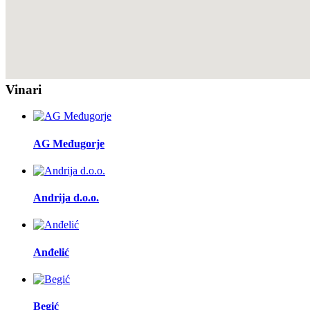
Vinari
AG Međugorje
Andrija d.o.o.
Anđelić
Begić