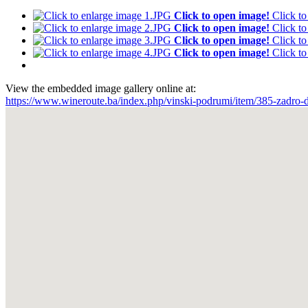
Click to open image!
Click t
Click to open image!
Click t
Click to open image!
Click t
Click to open image!
Click t
View the embedded image gallery online at:
https://www.wineroute.ba/index.php/vinski-podrumi/item/385-zadro