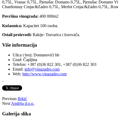
0,75L, Vranac 0,75L, Pjenušac Domano 0,75L, Pjenušac Domano
Chardonnay Crnjac&Zadro 0,75L, Merlot Crnjac&Zadro 0,75L, Rose
Površina vinograda:
400 000m2
Kušaonica:
Kapacitet 100 osoba.
Ostali proizvodi:
Rakije: Travarica i lozovača.
Više informacija
Ulica i broj:
Domanovići bb
Grad:
Čapljina
Telefon:
+387 (0)36 822 301, +387 (0)36 822 303
Email:
info@vinazadro.com
Web:
http://www.vinazadro.com
`
Previous
Brkić
Next
Andrija d.o.o.
Galerija slika