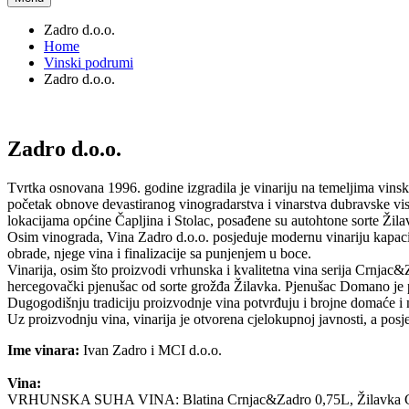
Zadro d.o.o.
Home
Vinski podrumi
Zadro d.o.o.
Zadro d.o.o.
Tvrtka osnovana 1996. godine izgradila je vinariju na temeljima vi
početak obnove devastiranog vinogradarstva i vinarstva dubravske vis
lokacijama općine Čapljina i Stolac, posađene su autohtone sorte Žila
Osim vinograda, Vina Zadro d.o.o. posjeduje modernu vinariju kapacit
obrade, njege vina i finalizacije sa punjenjem u boce.
Vinarija, osim što proizvodi vrhunska i kvalitetna vina serija Crnjac&Z
hercegovački pjenušac od sorte grožđa Žilavka. Pjenušac Domano je
Dugogodišnju tradiciju proizvodnje vina potvrđuju i brojne domaće 
Uz proizvodnju vina, vinarija je otvorena cjelokupnoj javnosti, a posjeću
Ime vinara:
Ivan Zadro i MCI d.o.o.
Vina:
VRHUNSKA SUHA VINA: Blatina Crnjac&Zadro 0,75L, Žilavka Crnja