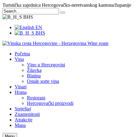
Turistička zajednica Hercegovačko-neretvanskog kantona/županije
BHS
EN
BHS
Početna
Vina
Vino u Hercegovini
Žilavka
Blatina
Ostale sorte vina
Vinari
Hrana
Restorani
Hercegovački proizvodi
Smještaj
Znamenitosti
Atrakcije
Mapa
Menu