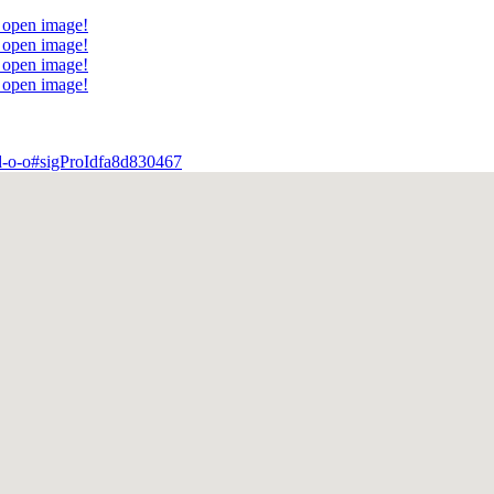
o open image!
o open image!
o open image!
o open image!
-d-o-o#sigProIdfa8d830467