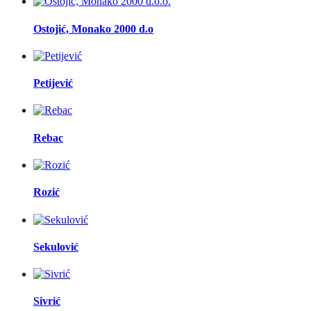
Ostojić, Monako 2000 d.o
Petijević
Rebac
Rozić
Sekulović
Sivrić