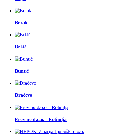
Berak
Brkić
Buntić
Dračevo
Erovino d.o.o. - Rotimlja